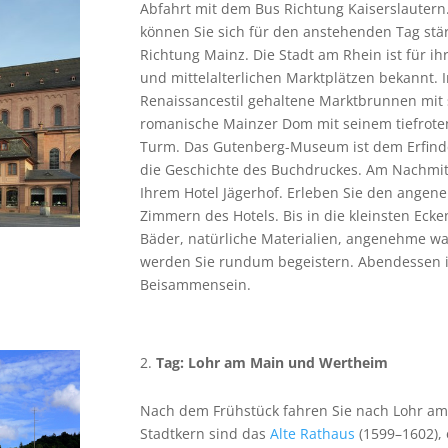
Abfahrt mit dem Bus Richtung Kaiserslautern.
können Sie sich für den anstehenden Tag stä
Richtung Mainz. Die Stadt am Rhein ist für i
und mittelalterlichen Marktplätzen bekannt. I
Renaissancestil gehaltene Marktbrunnen mit s
romanische Mainzer Dom mit seinem tiefrot
Turm. Das Gutenberg-Museum ist dem Erfind
die Geschichte des Buchdruckes. Am Nachmit
Ihrem Hotel Jägerhof. Erleben Sie den ang
Zimmern des Hotels. Bis in die kleinsten Eck
Bäder, natürliche Materialien, angenehme w
werden Sie rundum begeistern. Abendessen 
Beisammensein.
Tag: Lohr am Main und Wertheim
Nach dem Frühstück fahren Sie nach Lohr am
Stadtkern sind das
Alte Rathaus
(1599–1602),