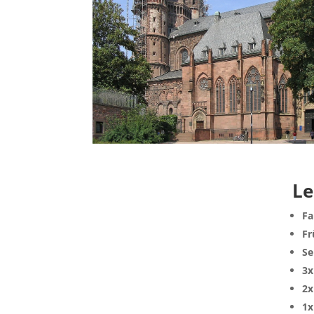
Le
Fa
Fr
Se
3x
2x
1x