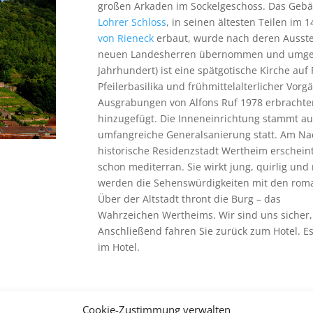
großen Arkaden im Sockelgeschoss. Das Gebäu
Lohrer Schloss
, in seinen ältesten Teilen im 
von Rieneck
erbaut, wurde nach deren Ausste
neuen Landesherren übernommen und umges
Jahrhundert) ist eine spätgotische Kirche a
Pfeilerbasilika und frühmittelalterlicher Vor
Ausgrabungen von Alfons Ruf 1978 erbrachte
hinzugefügt. Die Inneneinrichtung stammt au
umfangreiche Generalsanierung statt. Am Na
historische Residenzstadt Wertheim erscheint
schon mediterran. Sie wirkt jung, quirlig und 
werden die Sehenswürdigkeiten mit den roma
Über der Altstadt thront die Burg – das
Wahrzeichen Wertheims. Wir sind uns sicher,
Anschließend fahren Sie zurück zum Hotel. E
im Hotel.
Tag:
Miltenberg und Schifffahrt auf dem 
Cookie-Zustimmung verwalten