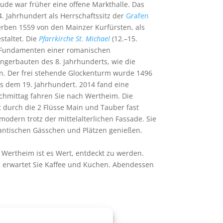
de war früher eine offene Markthalle. Das
14. Jahrhundert als Herrschaftssitz der
Grafen
rben 1559 von den Mainzer Kurfürsten, als
taltet. Die
Pfarrkirche St. Michael
(12.–15.
uf Fundamenten einer romanischen
gängerbauten des 8. Jahrhunderts, wie die
n. Der frei stehende Glockenturm wurde 1496
s dem 19. Jahrhundert. 2014 fand eine
chmittag fahren Sie nach Wertheim. Die
 durch die 2 Flüsse Main und Tauber fast
modern trotz der mittelalterlichen Fassade. Sie
ntischen Gässchen und Plätzen genießen.
 Wertheim ist es Wert, entdeckt zu werden.
s erwartet Sie Kaffee und Kuchen. Abendessen
Main