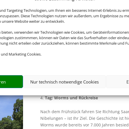
Nach dem Frühstück fahren Sie nach Miltenbe
nd Targeting Technologien, um Ihnen ein besseres Internet-Erlebnis zu erm
Hügeln von Spessart und Odenwald erwarten 
 anzupassen. Diese Technologien nutzen wir außerdem, um Ergebnisse zu m
nsere Website weiter zu entwickeln.
Miltenberg, Bürgstadt und Kleinheubach, die D
„Bayerischer Genussort“ und mit seinem mitt
u bieten, verwenden wir Technologien wie Cookies, um Geräteinformationen
Schnatterloch, sowie der ältesten Fürstenher
nologien zustimmmen, können wir Daten wie das Surfverhalten oder eindeut
Gegenwart und Geschichte pur. Das Leben im
mmung nicht erteilen oder zurückziehen, können bestimmte Merkmale und Fu
eindrucksvoll präsentiert im preisgekrönten 
 und Marketing Cookies.
schönsten Museen Bayerns gilt. Im Museum B
Sie in alten Mauern ein spannungsreicher D
Nachmittag machen Sie eine Schifffahrt auf 
Abendessen im Hotel.
ren
Nur technisch notwendige Cookies
E
Tag: Worms und Rückreise
Nach dem Frühstück fahren Sie Richtung Saar
Nibelungen – ist Ihr Ziel. Die Geschichte ist
Worms wurde bereits vor 7.000 Jahren besiede