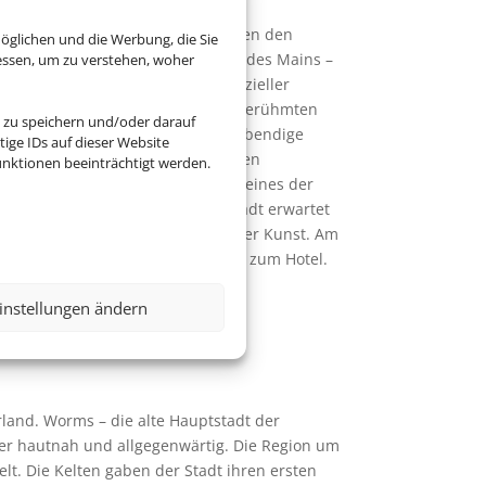
rg. Malerisch eingebettet zwischen den
öglichen und die Werbung, die Sie
Sie – aufgereiht am blauen Band des Mains –
essen, um zu verstehen, woher
REI AM MAIN. Miltenberg ist offizieller
elalterlichen Fachwerk, dem weltberühmten
 zu speichern und/oder darauf
berge Deutschlands gleichzeitig lebendige
ige IDs auf dieser Website
 Laufe der Jahrhunderte wird Ihnen
nktionen beeinträchtigt werden.
Museum Stadt Miltenberg, das als eines der
urg Miltenberg hoch über der Stadt erwartet
ialog zwischen Ikonen und moderner Kunst. Am
dem Main. Anschließend Rückfahrt zum Hotel.
instellungen ändern
land. Worms – die alte Hauptstadt der
 hier hautnah und allgegenwärtig. Die Region um
lt. Die Kelten gaben der Stadt ihren ersten