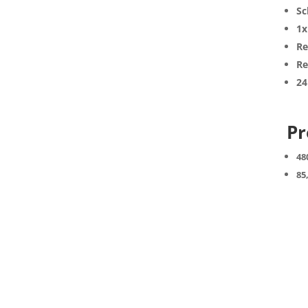
Sc
1x
Re
Re
24
Pr
48
85