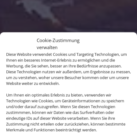
Cookie-Zustimmung
verwalten
Diese Website verwendet Cookies und Targeting Technologien, um
Ihnen ein besseres Internet-Erlebnis zu ermöglichen und die
Werbung, die Sie sehen, besser an Ihre Bedürfnisse anzupassen.
Diese Technologien nutzen wir außerdem, um Ergebnisse zu messen,
um zu verstehen, woher unsere Besucher kommen oder um unsere
Website weiter zu entwickeln.
Um Ihnen ein optimales Erlebnis zu bieten, verwenden wir
Technologien wie Cookies, um Geräteinformationen zu speichern
und/oder darauf zuzugreifen. Wenn Sie diesen Technologien
Erleben Sie Neuseeland
zustimmmen, können wir Daten wie das Surfverhalten oder
eindeutige IDs auf dieser Website verarbeiten. Wenn Sie ihre
Sie wollen ab ins Grüne? Dann ist
Zustimmung nicht erteilen oder zurückziehen, können bestimmte
Neuseeland Ihr perfektes
Merkmale und Funktionen beeinträchtigt werden.
Traumreiseziel! Sie erwarten dort