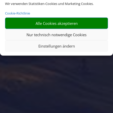
Wir verwenden Statistiken-Cookies und Marketing Cookies.
nicht nur facettenreiche Natur und
eine ausgefallene Tierwelt, sondern
Cookie-Richtlinie
auch beeindruckende Kultur und
Tradition.
Alle Cookies akzeptieren
Nur technisch notwendige Cookies
Einstellungen ändern